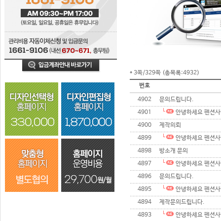
* 3쪽/329쪽 (총목록:4932)
번호
4902
문의드립니다.
4901
안녕하세요 펜션사
4900
제작의뢰
4899
안녕하세요 펜션사
4898
방소개 문의
4897
안녕하세요 펜션사
4896
문의드립니다.
4895
안녕하세요 펜션사
4894
제작문의드립니다.
4893
안녕하세요 펜션사