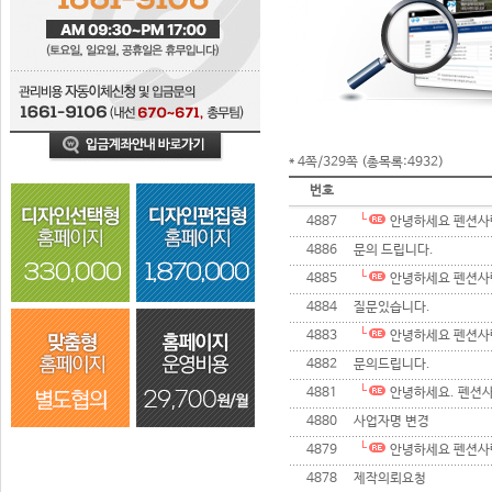
* 4쪽/329쪽 (총목록:4932)
번호
4887
안녕하세요 펜션사
4886
문의 드립니다.
4885
안녕하세요 펜션사
4884
질문있습니다.
4883
안녕하세요 펜션사
4882
문의드립니다.
4881
안녕하세요. 펜션
4880
사업자명 변경
4879
안녕하세요 펜션사
4878
제작의뢰요청